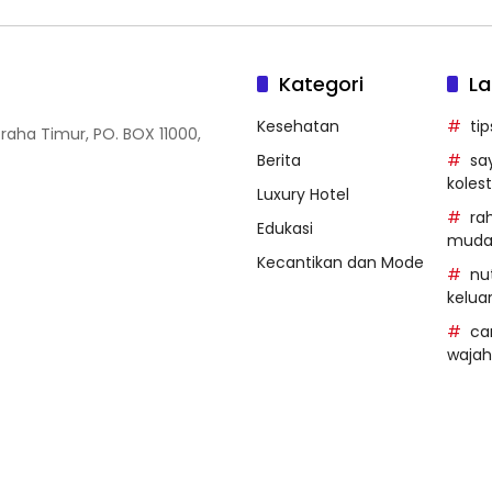
Kategori
La
Kesehatan
ti
Graha Timur, PO. BOX 11000,
Berita
sa
kolest
Luxury Hotel
ra
Edukasi
mud
Kecantikan dan Mode
nu
kelua
ca
wajah