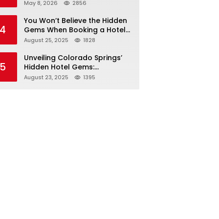
Tarif Resmi Negara!
May 8, 2026
2856
You Won’t Believe the Hidden
4
Gems When Booking a Hotel
in Louisville KY—From Cheap
August 25, 2025
1828
to Luxe!
Unveiling Colorado Springs’
5
Hidden Hotel Gems:
Affordable Stays, Luxury
August 23, 2025
1395
Escapes, and Everything In
Between!