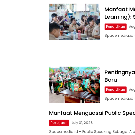
Manfaat Me
Learning):
Pendidikan
Aug
Spacemedia.id 
Pentingnya 
Baru
Pendidikan
Aug
Spacemedia.id –
Manfaat Menguasai Public Spea
Pekerjaan
July 31, 2026
Spacemedia.id – Public Speaking Sebagai Ala