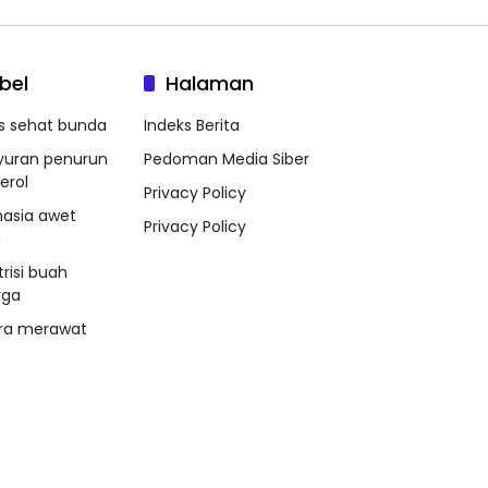
bel
Halaman
ps sehat bunda
Indeks Berita
yuran penurun
Pedoman Media Siber
erol
Privacy Policy
hasia awet
Privacy Policy
a
trisi buah
rga
ra merawat