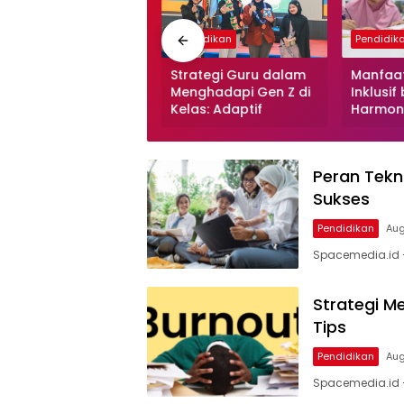
endidikan
Pendidikan
Pendidik
anfaat Metode
Strategi Guru dalam
Manfaat
embelajaran Aktif
Menghadapi Gen Z di
Inklusif
Active Learning):
Kelas: Adaptif
Harmoni
ukses
Peran Tekn
Sukses
Pendidikan
Aug
Spacemedia.id – 
Strategi M
Tips
Pendidikan
Aug
Spacemedia.id 