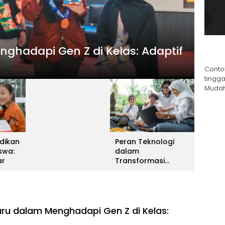
usif bagi Siswa: Harmoni Belajar
Conto
tingga
Mudah
dikan
Peran Teknologi
iswa:
dalam
ar
Transformasi
Pendidikan: Sukses
uru dalam Menghadapi Gen Z di Kelas: