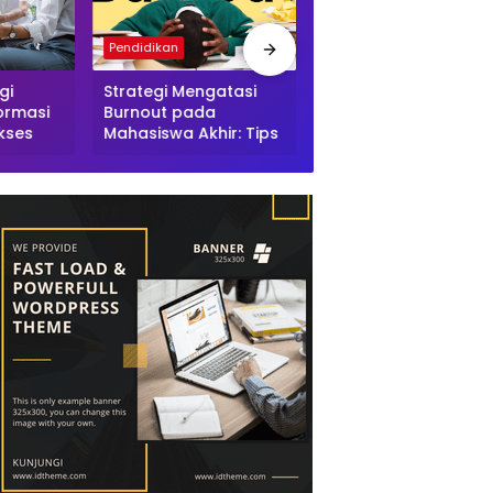
Pendidikan
Pendidikan
gi
Strategi Mengatasi
Manfaat Metode
ormasi
Burnout pada
Pembelajaran Aktif
kses
Mahasiswa Akhir: Tips
(Active Learning):
Sukses