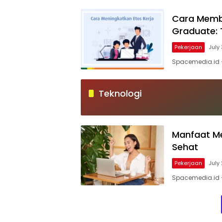
Cara Memba
Graduate: 
Pekerjaan
July
Spacemedia.id –
Teknologi
Manfaat Me
Sehat
Pekerjaan
July
Spacemedia.id –