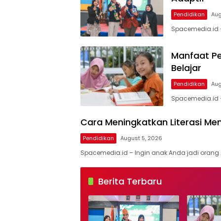
Pendidikan
Aug
Spacemedia.id 
Manfaat Pe
Belajar
Pendidikan
Aug
Spacemedia.id –
Cara Meningkatkan Literasi M
Pendidikan
August 5, 2026
Spacemedia.id – Ingin anak Anda jadi orang
Spacemedia
Berita Terbaru