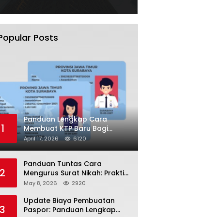
Popular Posts
Panduan Lengkap Cara
1
Membuat KTP Baru Bagi
Pemula Tahun 2026
April 17, 2026
6120
Panduan Tuntas Cara
2
Mengurus Surat Nikah: Praktis
dan Sah di Mata Hukum!
May 8, 2026
2920
Update Biaya Pembuatan
3
Paspor: Panduan Lengkap