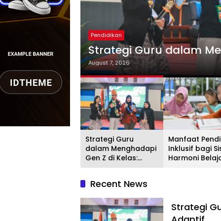
Pendidikan
las: Adaptif
Manfaat Pendidikan Inkl
August 6, 2026
…
Strategi Guru
Manfaat Pendi
dalam Menghadapi
Inklusif bagi S
Gen Z di Kelas:
Harmoni Belaj
Adaptif
Recent News
Strategi G
Adaptif