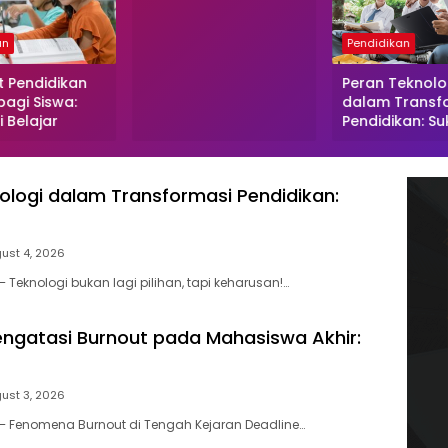
an
Pendidikan
 Pendidikan
Peran Teknolo
 bagi Siswa:
dalam Transf
 Belajar
Pendidikan: Su
ologi dalam Transformasi Pendidikan:
ust 4, 2026
Teknologi bukan lagi pilihan, tapi keharusan!…
engatasi Burnout pada Mahasiswa Akhir:
ust 3, 2026
– Fenomena Burnout di Tengah Kejaran Deadline…