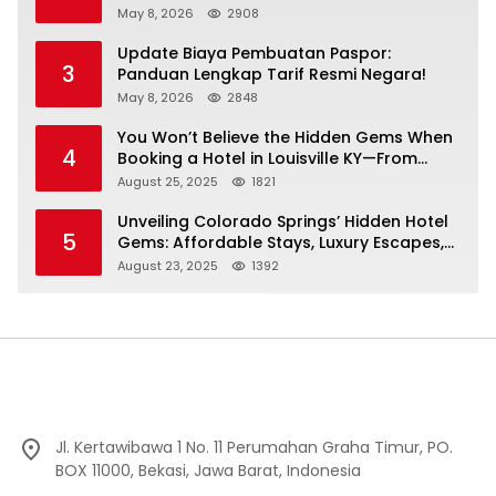
May 8, 2026
2908
Update Biaya Pembuatan Paspor:
3
Panduan Lengkap Tarif Resmi Negara!
May 8, 2026
2848
You Won’t Believe the Hidden Gems When
4
Booking a Hotel in Louisville KY—From
Cheap to Luxe!
August 25, 2025
1821
Unveiling Colorado Springs’ Hidden Hotel
5
Gems: Affordable Stays, Luxury Escapes,
and Everything In Between!
August 23, 2025
1392
Jl. Kertawibawa 1 No. 11 Perumahan Graha Timur, PO.
BOX 11000, Bekasi, Jawa Barat, Indonesia