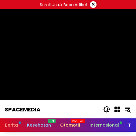
Skip
×
Scroll Untuk Baca Artikel
to
content
SPACEMEDIA
Berita
Kesehatan
Otomotif
Internasional
Tek