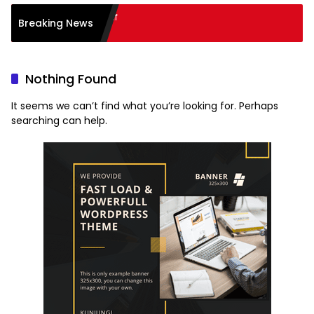
ode Pembelajaran Aktif
Breaking News
ing): Sukses
Nothing Found
It seems we can’t find what you’re looking for. Perhaps
searching can help.