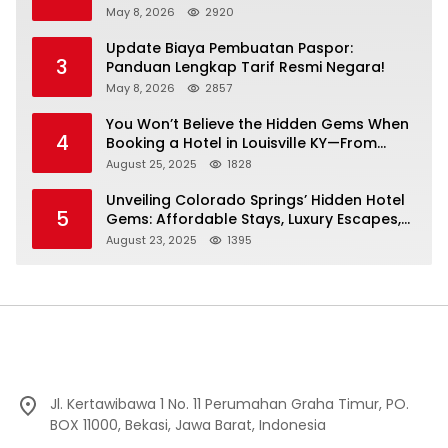
May 8, 2026
2920
Update Biaya Pembuatan Paspor:
3
Panduan Lengkap Tarif Resmi Negara!
May 8, 2026
2857
You Won’t Believe the Hidden Gems When
4
Booking a Hotel in Louisville KY—From
Cheap to Luxe!
August 25, 2025
1828
Unveiling Colorado Springs’ Hidden Hotel
5
Gems: Affordable Stays, Luxury Escapes,
and Everything In Between!
August 23, 2025
1395
Jl. Kertawibawa 1 No. 11 Perumahan Graha Timur, PO.
BOX 11000, Bekasi, Jawa Barat, Indonesia