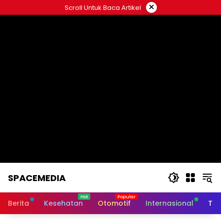
Skip
×
Scroll Untuk Baca Artikel
to
content
SPACEMEDIA
Berita
Kesehatan
Otomotif
Internasional
Tek