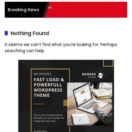
ogi dalam Transformasi
Breaking News
Sukses
Nothing Found
It seems we can’t find what you’re looking for. Perhaps
searching can help.