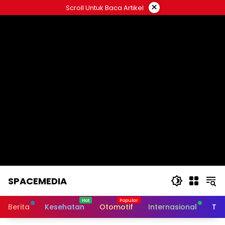
Skip
×
Scroll Untuk Baca Artikel
to
content
SPACEMEDIA
Berita
Kesehatan
Otomotif
Internasional
Tek