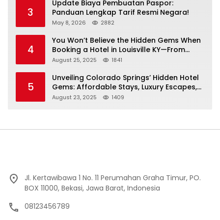
Update Biaya Pembuatan Paspor:
3
Panduan Lengkap Tarif Resmi Negara!
May 8, 2026
2882
You Won’t Believe the Hidden Gems When
4
Booking a Hotel in Louisville KY—From
Cheap to Luxe!
August 25, 2025
1841
Unveiling Colorado Springs’ Hidden Hotel
5
Gems: Affordable Stays, Luxury Escapes,
and Everything In Between!
August 23, 2025
1409
Jl. Kertawibawa 1 No. 11 Perumahan Graha Timur, PO.
BOX 11000, Bekasi, Jawa Barat, Indonesia
08123456789