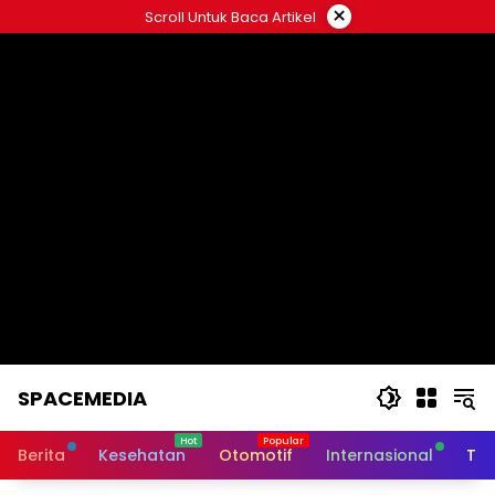
Skip
×
Scroll Untuk Baca Artikel
to
content
SPACEMEDIA
Berita
Kesehatan
Otomotif
Internasional
Tek