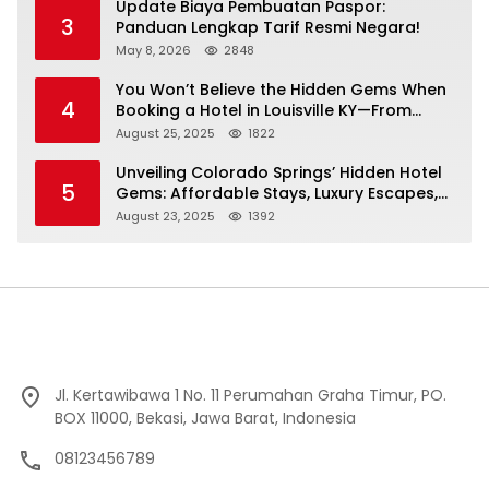
Update Biaya Pembuatan Paspor:
3
Panduan Lengkap Tarif Resmi Negara!
May 8, 2026
2848
You Won’t Believe the Hidden Gems When
4
Booking a Hotel in Louisville KY—From
Cheap to Luxe!
August 25, 2025
1822
Unveiling Colorado Springs’ Hidden Hotel
5
Gems: Affordable Stays, Luxury Escapes,
and Everything In Between!
August 23, 2025
1392
Jl. Kertawibawa 1 No. 11 Perumahan Graha Timur, PO.
BOX 11000, Bekasi, Jawa Barat, Indonesia
08123456789