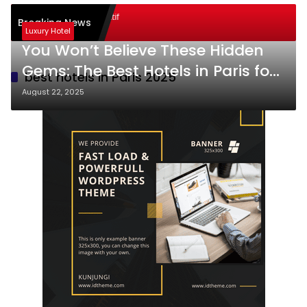
ode Pembelajaran Aktif
Breaking News
rning): Sukses
Luxury Hotel
You Won’t Believe These Hidden
Gems: The Best Hotels in Paris for
best hotels in Paris 2025
2025 Revealed!
August 22, 2025