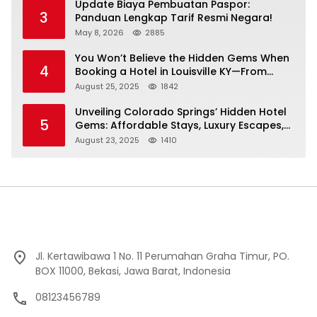
Update Biaya Pembuatan Paspor:
3
Panduan Lengkap Tarif Resmi Negara!
May 8, 2026
2885
You Won’t Believe the Hidden Gems When
4
Booking a Hotel in Louisville KY—From
Cheap to Luxe!
August 25, 2025
1842
Unveiling Colorado Springs’ Hidden Hotel
5
Gems: Affordable Stays, Luxury Escapes,
and Everything In Between!
August 23, 2025
1410
Jl. Kertawibawa 1 No. 11 Perumahan Graha Timur, PO.
BOX 11000, Bekasi, Jawa Barat, Indonesia
08123456789