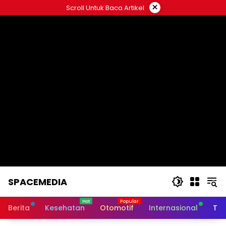
Skip
×
Scroll Untuk Baca Artikel
to
content
SPACEMEDIA
Berita
Kesehatan
Otomotif
Internasional
Tek