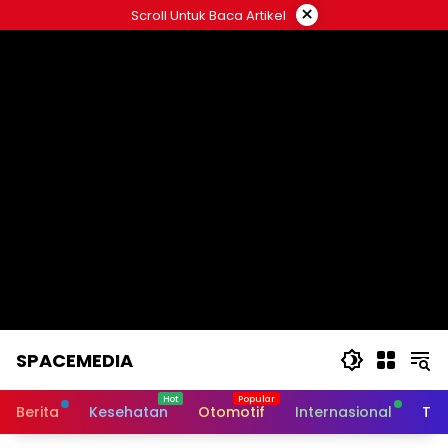
Skip
×
Scroll Untuk Baca Artikel
to
content
SPACEMEDIA
Berita
Kesehatan
Otomotif
Internasional
Tek