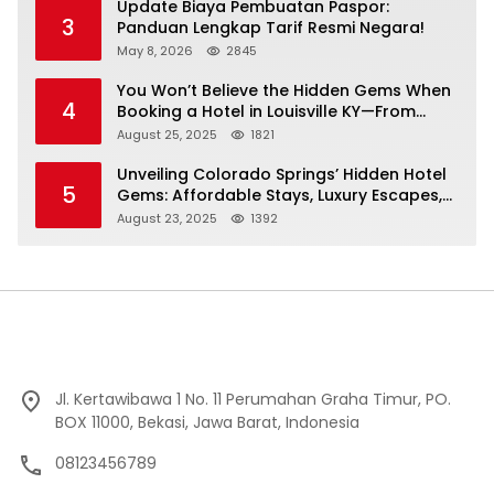
Update Biaya Pembuatan Paspor:
3
Panduan Lengkap Tarif Resmi Negara!
May 8, 2026
2845
You Won’t Believe the Hidden Gems When
4
Booking a Hotel in Louisville KY—From
Cheap to Luxe!
August 25, 2025
1821
Unveiling Colorado Springs’ Hidden Hotel
5
Gems: Affordable Stays, Luxury Escapes,
and Everything In Between!
August 23, 2025
1392
Jl. Kertawibawa 1 No. 11 Perumahan Graha Timur, PO.
BOX 11000, Bekasi, Jawa Barat, Indonesia
08123456789