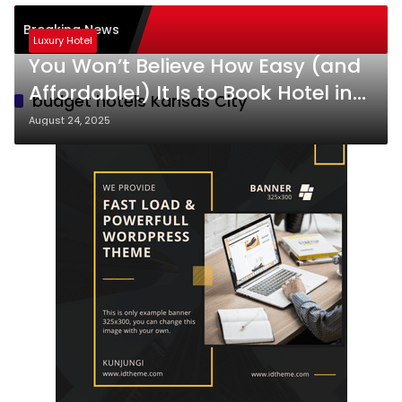
e Pembelajaran Aktif
Breaking News
ng): Sukses
Luxury Hotel
You Won’t Believe How Easy (and
Affordable!) It Is to Book Hotel in
budget hotels Kansas City
Kansas City—Even at Last Minute
August 24, 2025