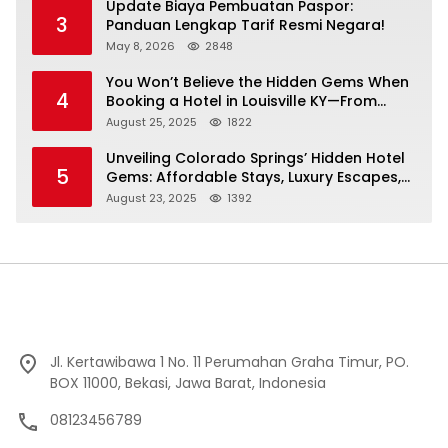
Update Biaya Pembuatan Paspor:
3
Panduan Lengkap Tarif Resmi Negara!
May 8, 2026
2848
You Won’t Believe the Hidden Gems When
4
Booking a Hotel in Louisville KY—From
Cheap to Luxe!
August 25, 2025
1822
Unveiling Colorado Springs’ Hidden Hotel
5
Gems: Affordable Stays, Luxury Escapes,
and Everything In Between!
August 23, 2025
1392
Jl. Kertawibawa 1 No. 11 Perumahan Graha Timur, PO.
BOX 11000, Bekasi, Jawa Barat, Indonesia
08123456789