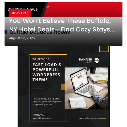
ode Pembelajaran Aktif
Breaking News
ning): Sukses
Luxury Hotel
You Won’t Believe These Buffalo,
NY Hotel Deals—Find Cozy Stays,
Buffalo boutique hotels
Historic Charm & Luxe Comfort!
August 23, 2025