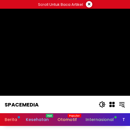
Skip
×
Scroll Untuk Baca Artikel
to
content
SPACEMEDIA
Berita
Kesehatan
Otomotif
Internasional
Tek