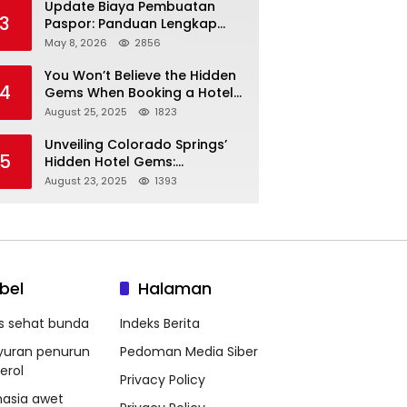
Update Biaya Pembuatan
3
Paspor: Panduan Lengkap
Tarif Resmi Negara!
May 8, 2026
2856
You Won’t Believe the Hidden
4
Gems When Booking a Hotel
in Louisville KY—From Cheap
August 25, 2025
1823
to Luxe!
Unveiling Colorado Springs’
5
Hidden Hotel Gems:
Affordable Stays, Luxury
August 23, 2025
1393
Escapes, and Everything In
Between!
bel
Halaman
ps sehat bunda
Indeks Berita
yuran penurun
Pedoman Media Siber
erol
Privacy Policy
hasia awet