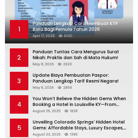
Panduan Lengkap Cara Membuat KTP
1
Baru Bagi Pemula Tahun 2026
April 17, 2026
6120
Panduan Tuntas Cara Mengurus Surat
2
Nikah: Praktis dan Sah di Mata Hukum!
May 8, 2026
2920
Update Biaya Pembuatan Paspor:
3
Panduan Lengkap Tarif Resmi Negara!
May 8, 2026
2856
You Won’t Believe the Hidden Gems When
4
Booking a Hotel in Louisville KY—From
Cheap to Luxe!
August 25, 2025
1828
Unveiling Colorado Springs’ Hidden Hotel
5
Gems: Affordable Stays, Luxury Escapes,
and Everything In Between!
August 23, 2025
1395