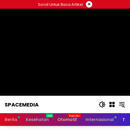
Skip
×
Scroll Untuk Baca Artikel
to
content
SPACEMEDIA
Berita
Kesehatan
Otomotif
Internasional
Tek