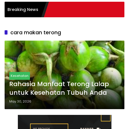
si Burnout pada
Breaking News
 Tips
cara makan terong
Kesehatan
Rahasia Manfaat Terong Lalap
untuk Kesehatan Tubuh Anda
May 30, 2026