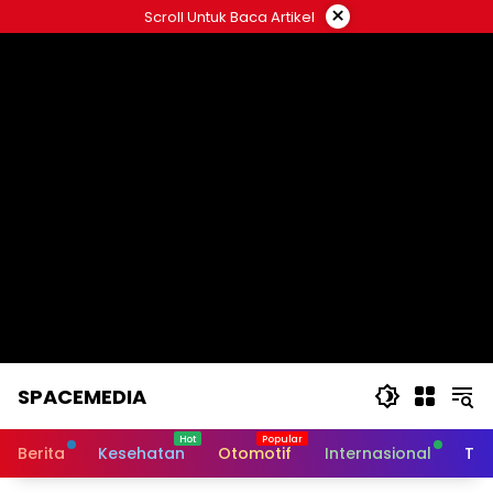
Skip
×
Scroll Untuk Baca Artikel
to
content
SPACEMEDIA
Berita
Kesehatan
Otomotif
Internasional
Tek