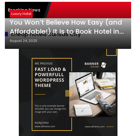
asi Burnout pada
Breaking News
: Tips
Luxury Hotel
You Won’t Believe How Easy (and
Affordable!) It Is to Book Hotel in
cheap hotels Kansas City
Kansas City—Even at Last Minute
August 24, 2025