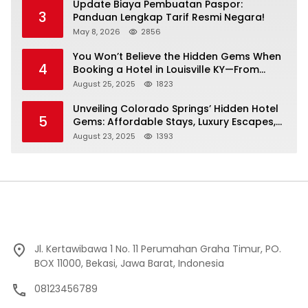
Update Biaya Pembuatan Paspor:
3
Panduan Lengkap Tarif Resmi Negara!
May 8, 2026
2856
You Won’t Believe the Hidden Gems When
4
Booking a Hotel in Louisville KY—From
Cheap to Luxe!
August 25, 2025
1823
Unveiling Colorado Springs’ Hidden Hotel
5
Gems: Affordable Stays, Luxury Escapes,
and Everything In Between!
August 23, 2025
1393
Jl. Kertawibawa 1 No. 11 Perumahan Graha Timur, PO.
BOX 11000, Bekasi, Jawa Barat, Indonesia
08123456789