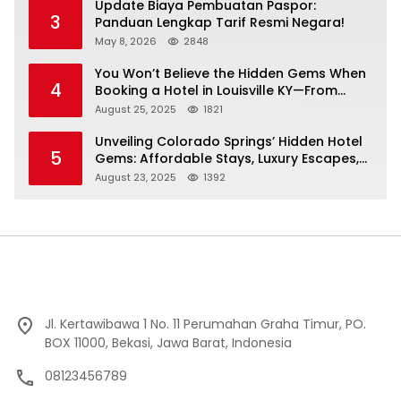
Update Biaya Pembuatan Paspor:
3
Panduan Lengkap Tarif Resmi Negara!
May 8, 2026
2848
You Won’t Believe the Hidden Gems When
4
Booking a Hotel in Louisville KY—From
Cheap to Luxe!
August 25, 2025
1821
Unveiling Colorado Springs’ Hidden Hotel
5
Gems: Affordable Stays, Luxury Escapes,
and Everything In Between!
August 23, 2025
1392
Jl. Kertawibawa 1 No. 11 Perumahan Graha Timur, PO.
BOX 11000, Bekasi, Jawa Barat, Indonesia
08123456789