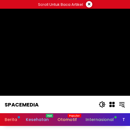
Skip
×
Scroll Untuk Baca Artikel
to
content
SPACEMEDIA
Berita
Kesehatan
Otomotif
Internasional
Tek