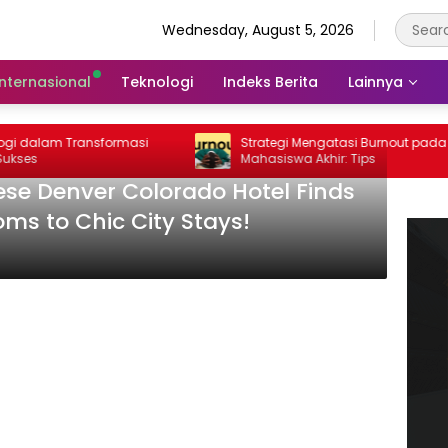
Wednesday, August 5, 2026
Internasional
Teknologi
Indeks Berita
Lainnya
dalam Transformasi
Strategi Mengatasi Burnout pada
s
Mahasiswa Akhir: Tips
ese Denver Colorado Hotel Finds
s to Chic City Stays!