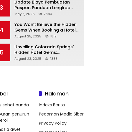
Update Biaya Pembuatan
3
Paspor: Panduan Lengkap
Tarif Resmi Negara!
May 8, 2026
2840
You Won’t Believe the Hidden
4
Gems When Booking a Hotel
in Louisville KY—From Cheap
August 25, 2025
1819
to Luxe!
Unveiling Colorado Springs’
5
Hidden Hotel Gems:
Affordable Stays, Luxury
August 23, 2025
1388
Escapes, and Everything In
Between!
bel
Halaman
ps sehat bunda
Indeks Berita
yuran penurun
Pedoman Media Siber
erol
Privacy Policy
hasia awet