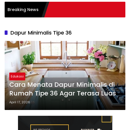
asi Burnout pada
Breaking News
: Tips
Dapur Minimalis Tipe 36
Edukasi
Cara Menata Dapur Minimalis di
Rumah Tipe 36 Agar Terasa Luas
April 17, 2026