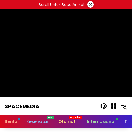
Skip
×
Scroll Untuk Baca Artikel
to
content
SPACEMEDIA
Berita
Kesehatan
Otomotif
Internasional
Tek