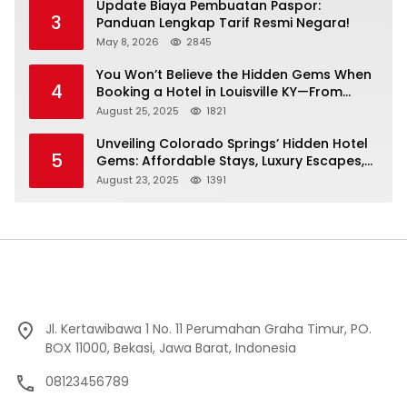
Update Biaya Pembuatan Paspor:
3
Panduan Lengkap Tarif Resmi Negara!
May 8, 2026
2845
You Won’t Believe the Hidden Gems When
4
Booking a Hotel in Louisville KY—From
Cheap to Luxe!
August 25, 2025
1821
Unveiling Colorado Springs’ Hidden Hotel
5
Gems: Affordable Stays, Luxury Escapes,
and Everything In Between!
August 23, 2025
1391
Jl. Kertawibawa 1 No. 11 Perumahan Graha Timur, PO.
BOX 11000, Bekasi, Jawa Barat, Indonesia
08123456789