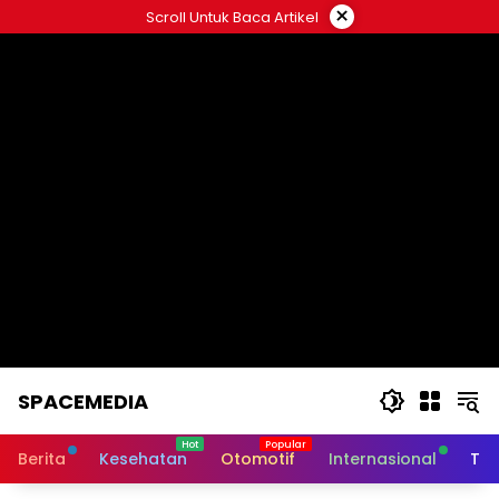
Skip
×
Scroll Untuk Baca Artikel
to
content
SPACEMEDIA
Berita
Kesehatan
Otomotif
Internasional
Tek