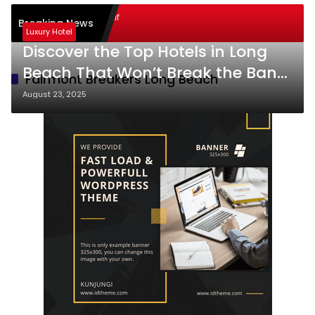
ode Pembelajaran Aktif
Breaking News
ning): Sukses
Luxury Hotel
Discover the Top Hotels in Long
Beach That Won’t Break the Bank
Fairmont Breakers Long Beach
– Your Ultimate Guide!
August 23, 2025