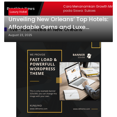
Cara Menanamkan Growth Mindset
Breaking News
pada Siswa: Sukses
Luxury Hotel
Unveiling New Orleans’ Top Hotels:
Affordable Gems and Luxe
five-star hotels in New Orleans
Escapes Await You!
August 23, 2025