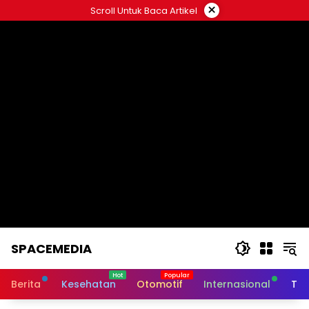
Skip
×
Scroll Untuk Baca Artikel
to
content
SPACEMEDIA
Berita
Kesehatan
Otomotif
Internasional
Tek