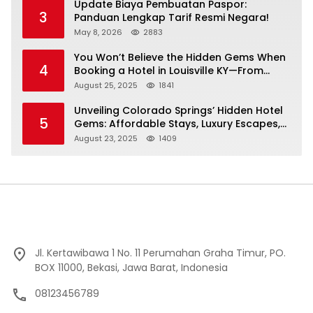
Update Biaya Pembuatan Paspor:
3
Panduan Lengkap Tarif Resmi Negara!
May 8, 2026
2883
You Won’t Believe the Hidden Gems When
4
Booking a Hotel in Louisville KY—From
Cheap to Luxe!
August 25, 2025
1841
Unveiling Colorado Springs’ Hidden Hotel
5
Gems: Affordable Stays, Luxury Escapes,
and Everything In Between!
August 23, 2025
1409
Jl. Kertawibawa 1 No. 11 Perumahan Graha Timur, PO.
BOX 11000, Bekasi, Jawa Barat, Indonesia
08123456789