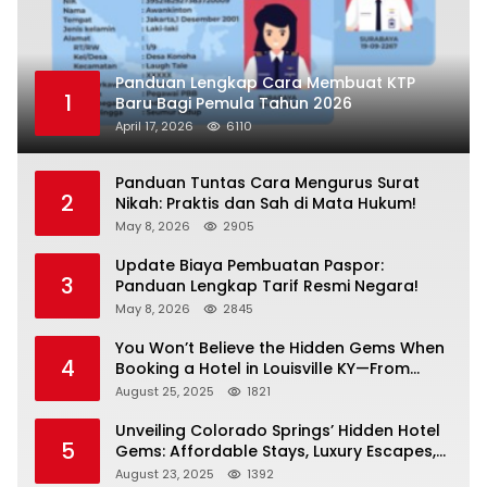
Panduan Lengkap Cara Membuat KTP
1
Baru Bagi Pemula Tahun 2026
April 17, 2026
6110
Panduan Tuntas Cara Mengurus Surat
2
Nikah: Praktis dan Sah di Mata Hukum!
May 8, 2026
2905
Update Biaya Pembuatan Paspor:
3
Panduan Lengkap Tarif Resmi Negara!
May 8, 2026
2845
You Won’t Believe the Hidden Gems When
4
Booking a Hotel in Louisville KY—From
Cheap to Luxe!
August 25, 2025
1821
Unveiling Colorado Springs’ Hidden Hotel
5
Gems: Affordable Stays, Luxury Escapes,
and Everything In Between!
August 23, 2025
1392