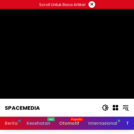
Skip
×
Scroll Untuk Baca Artikel
to
content
SPACEMEDIA
Berita
Kesehatan
Otomotif
Internasional
Tek