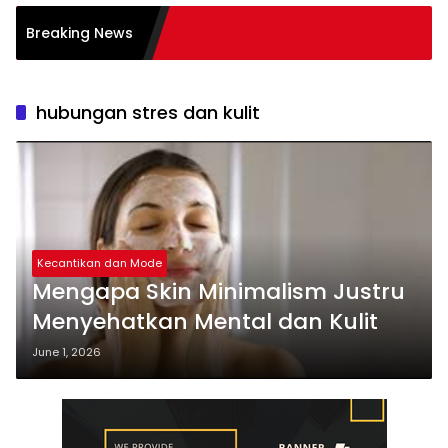
Pembelajaran Aktif
Breaking News
: Sukses
hubungan stres dan kulit
Kecantikan dan Mode
Mengapa Skin Minimalism Justru
Menyehatkan Mental dan Kulit
June 1, 2026