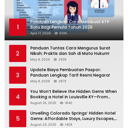
Panduan Lengkap Cara Membuat KTP
1
Baru Bagi Pemula Tahun 2026
April 17, 2026
6136
Panduan Tuntas Cara Mengurus Surat
2
Nikah: Praktis dan Sah di Mata Hukum!
May 8, 2026
2935
Update Biaya Pembuatan Paspor:
3
Panduan Lengkap Tarif Resmi Negara!
May 8, 2026
2873
You Won’t Believe the Hidden Gems When
4
Booking a Hotel in Louisville KY—From
Cheap to Luxe!
August 25, 2025
1840
Unveiling Colorado Springs’ Hidden Hotel
5
Gems: Affordable Stays, Luxury Escapes,
and Everything In Between!
August 23, 2025
1408