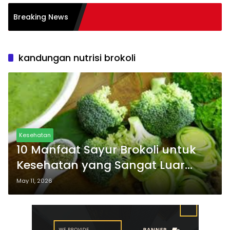
n Literasi Membaca
Breaking News
es
kandungan nutrisi brokoli
Kesehatan
10 Manfaat Sayur Brokoli untuk
Kesehatan yang Sangat Luar
Biasa
May 11, 2026