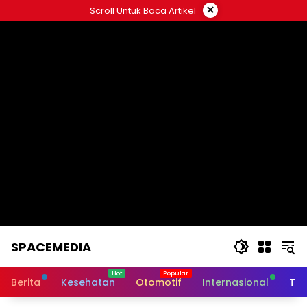
Skip
×
Scroll Untuk Baca Artikel
to
content
SPACEMEDIA
Berita
Kesehatan
Otomotif
Internasional
Tek