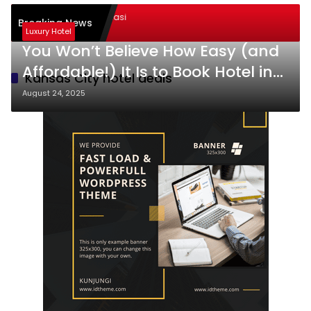
logi dalam Transformasi
Breaking News
 Sukses
Luxury Hotel
You Won’t Believe How Easy (and
Affordable!) It Is to Book Hotel in
Kansas City hotel deals
Kansas City—Even at Last Minute
August 24, 2025