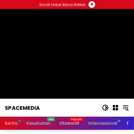
Skip
×
Scroll Untuk Baca Artikel
to
content
SPACEMEDIA
Berita
Kesehatan
Otomotif
Internasional
Tek