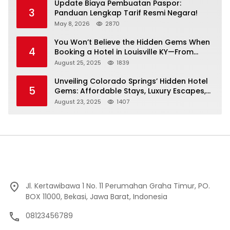
Update Biaya Pembuatan Paspor:
3
Panduan Lengkap Tarif Resmi Negara!
May 8, 2026
2870
You Won’t Believe the Hidden Gems When
4
Booking a Hotel in Louisville KY—From
Cheap to Luxe!
August 25, 2025
1839
Unveiling Colorado Springs’ Hidden Hotel
5
Gems: Affordable Stays, Luxury Escapes,
and Everything In Between!
August 23, 2025
1407
Jl. Kertawibawa 1 No. 11 Perumahan Graha Timur, PO.
BOX 11000, Bekasi, Jawa Barat, Indonesia
08123456789