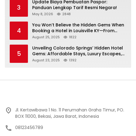
Update Biaya Pembuatan Paspor:
3
Panduan Lengkap Tarif Resmi Negara!
May 8, 2026
2848
You Won’t Believe the Hidden Gems When
4
Booking a Hotel in Louisville KY—From
Cheap to Luxe!
August 25, 2025
1822
Unveiling Colorado Springs’ Hidden Hotel
5
Gems: Affordable Stays, Luxury Escapes,
and Everything In Between!
August 23, 2025
1392
Jl. Kertawibawa 1 No. 11 Perumahan Graha Timur, PO.
BOX 11000, Bekasi, Jawa Barat, Indonesia
08123456789