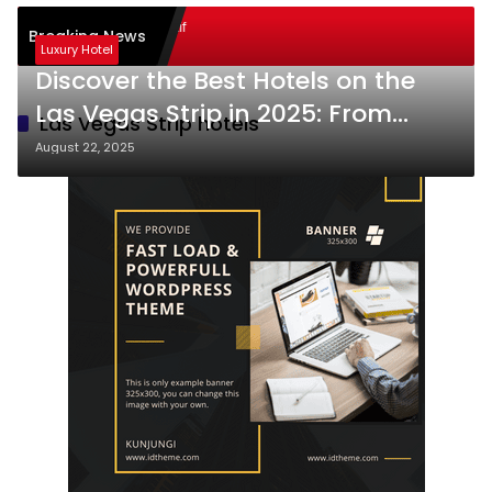
de Pembelajaran Aktif
Breaking News
ing): Sukses
Luxury Hotel
Discover the Best Hotels on the
Las Vegas Strip in 2025: From
Las Vegas Strip hotels
Budget-Friendly to Luxe Stays!
August 22, 2025