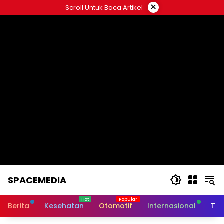
Skip
×
Scroll Untuk Baca Artikel
to
content
SPACEMEDIA
Berita
Kesehatan
Otomotif
Internasional
Tek