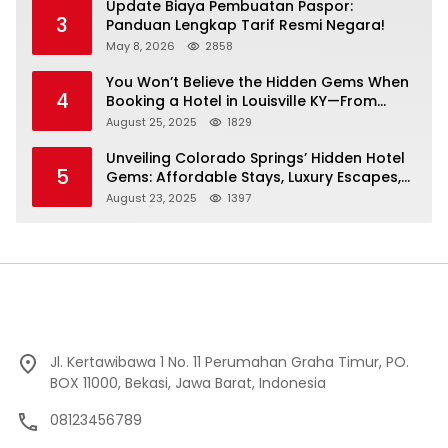
Update Biaya Pembuatan Paspor:
3
Panduan Lengkap Tarif Resmi Negara!
May 8, 2026
2858
You Won’t Believe the Hidden Gems When
4
Booking a Hotel in Louisville KY—From
Cheap to Luxe!
August 25, 2025
1829
Unveiling Colorado Springs’ Hidden Hotel
5
Gems: Affordable Stays, Luxury Escapes,
and Everything In Between!
August 23, 2025
1397
Jl. Kertawibawa 1 No. 11 Perumahan Graha Timur, PO.
BOX 11000, Bekasi, Jawa Barat, Indonesia
08123456789