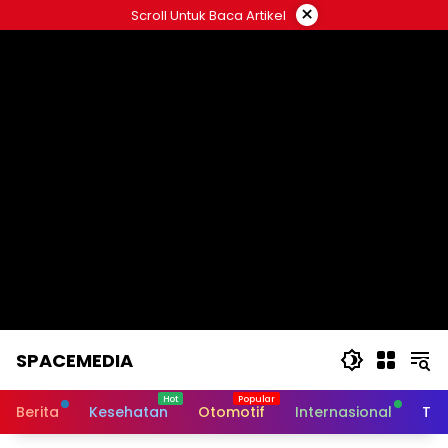
Skip
×
Scroll Untuk Baca Artikel
to
content
SPACEMEDIA
Berita
Kesehatan
Otomotif
Internasional
Tek