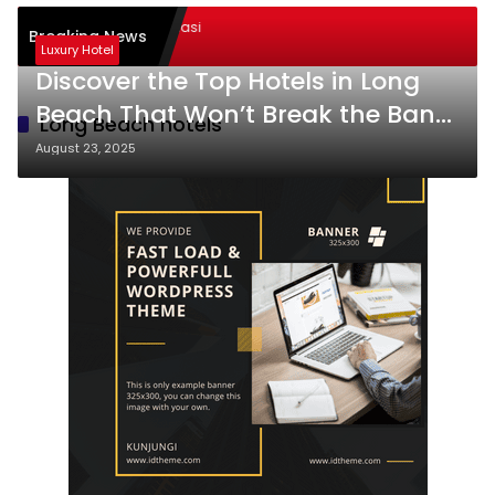
logi dalam Transformasi
Breaking News
 Sukses
Luxury Hotel
Discover the Top Hotels in Long
Beach That Won’t Break the Bank
Long Beach hotels
– Your Ultimate Guide!
August 23, 2025