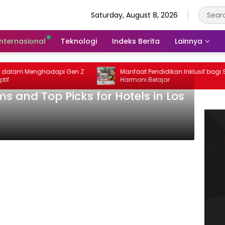
Saturday, August 8, 2026
Internasional
Teknologi
Indeks Berita
Lainnya
lam Menghadapi Gen Z
Manfaat Pendidikan Inklusif bagi Siswa
Harmoni Belajar
s and Top Picks for Hotels in Los