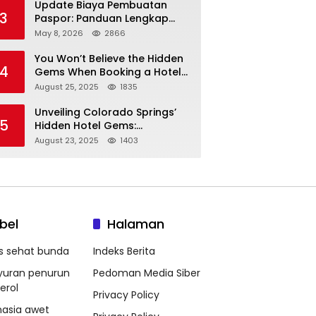
Update Biaya Pembuatan
3
Paspor: Panduan Lengkap
Tarif Resmi Negara!
May 8, 2026
2866
You Won’t Believe the Hidden
4
Gems When Booking a Hotel
in Louisville KY—From Cheap
August 25, 2025
1835
to Luxe!
Unveiling Colorado Springs’
5
Hidden Hotel Gems:
Affordable Stays, Luxury
August 23, 2025
1403
Escapes, and Everything In
Between!
bel
Halaman
ps sehat bunda
Indeks Berita
yuran penurun
Pedoman Media Siber
erol
Privacy Policy
hasia awet