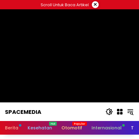
Skip
×
Scroll Untuk Baca Artikel
to
content
SPACEMEDIA
Berita
Kesehatan
Otomotif
Internasional
Tek