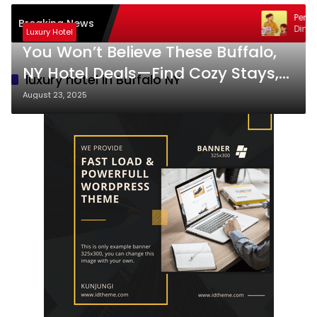
Pentingny
Breaking News
Dini: Ama
Luxury Hotel
You Won’t Believe These Buffalo,
NY Hotel Deals—Find Cozy Stays,
luxury hotel in Buffalo NY
Historic Charm & Luxe Comfort!
August 23, 2025