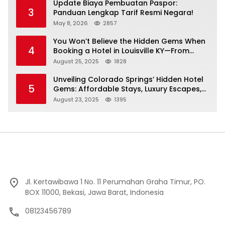
Update Biaya Pembuatan Paspor:
3
Panduan Lengkap Tarif Resmi Negara!
May 8, 2026
2857
You Won’t Believe the Hidden Gems When
4
Booking a Hotel in Louisville KY—From
Cheap to Luxe!
August 25, 2025
1828
Unveiling Colorado Springs’ Hidden Hotel
5
Gems: Affordable Stays, Luxury Escapes,
and Everything In Between!
August 23, 2025
1395
Jl. Kertawibawa 1 No. 11 Perumahan Graha Timur, PO.
BOX 11000, Bekasi, Jawa Barat, Indonesia
08123456789