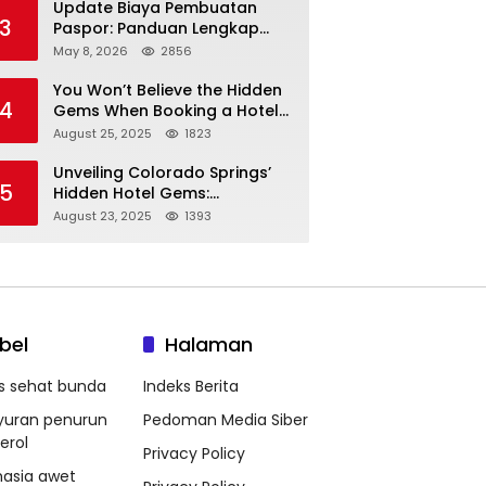
Update Biaya Pembuatan
3
Paspor: Panduan Lengkap
Tarif Resmi Negara!
May 8, 2026
2856
You Won’t Believe the Hidden
4
Gems When Booking a Hotel
in Louisville KY—From Cheap
August 25, 2025
1823
to Luxe!
Unveiling Colorado Springs’
5
Hidden Hotel Gems:
Affordable Stays, Luxury
August 23, 2025
1393
Escapes, and Everything In
Between!
bel
Halaman
ps sehat bunda
Indeks Berita
yuran penurun
Pedoman Media Siber
erol
Privacy Policy
hasia awet