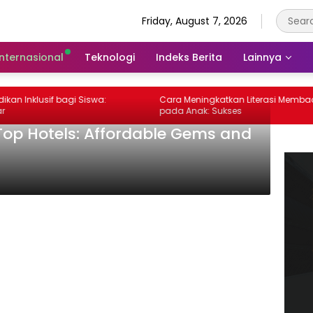
Friday, August 7, 2026
Internasional
Teknologi
Indeks Berita
Lainnya
nklusif bagi Siswa:
Cara Meningkatkan Literasi Membaca
pada Anak: Sukses
Top Hotels: Affordable Gems and
!