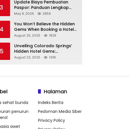
Update Biaya Pembuatan
3
Paspor: Panduan Lengkap
Tarif Resmi Negara!
May 8, 2026
2856
You Won’t Believe the Hidden
4
Gems When Booking a Hotel
in Louisville KY—From Cheap
August 25, 2025
1828
to Luxe!
Unveiling Colorado Springs’
5
Hidden Hotel Gems:
Affordable Stays, Luxury
August 23, 2025
1395
Escapes, and Everything In
Between!
bel
Halaman
ps sehat bunda
Indeks Berita
yuran penurun
Pedoman Media Siber
erol
Privacy Policy
hasia awet