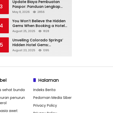
Update Biaya Pembuatan
3
Paspor: Panduan Lengkap
Tarif Resmi Negara!
May 8, 2026
2856
You Won’t Believe the Hidden
4
Gems When Booking a Hotel
in Louisville KY—From Cheap
August 25, 2025
1828
to Luxe!
Unveiling Colorado Springs’
5
Hidden Hotel Gems:
Affordable Stays, Luxury
August 23, 2025
1395
Escapes, and Everything In
Between!
bel
Halaman
ps sehat bunda
Indeks Berita
yuran penurun
Pedoman Media Siber
erol
Privacy Policy
hasia awet