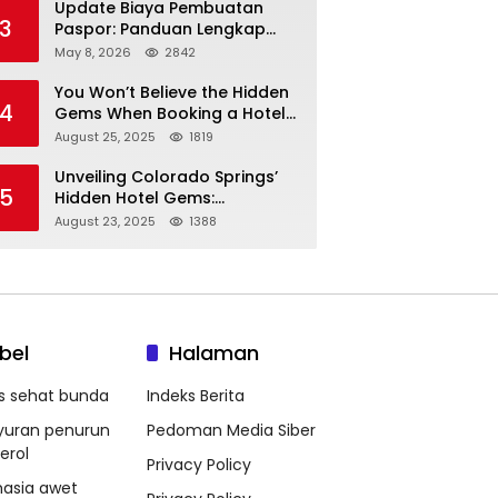
Update Biaya Pembuatan
3
Paspor: Panduan Lengkap
Tarif Resmi Negara!
May 8, 2026
2842
You Won’t Believe the Hidden
4
Gems When Booking a Hotel
in Louisville KY—From Cheap
August 25, 2025
1819
to Luxe!
Unveiling Colorado Springs’
5
Hidden Hotel Gems:
Affordable Stays, Luxury
August 23, 2025
1388
Escapes, and Everything In
Between!
bel
Halaman
ps sehat bunda
Indeks Berita
yuran penurun
Pedoman Media Siber
erol
Privacy Policy
hasia awet