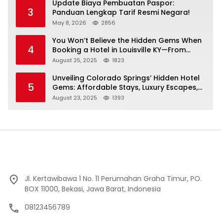
Update Biaya Pembuatan Paspor:
3
Panduan Lengkap Tarif Resmi Negara!
May 8, 2026
2856
You Won’t Believe the Hidden Gems When
4
Booking a Hotel in Louisville KY—From
Cheap to Luxe!
August 25, 2025
1823
Unveiling Colorado Springs’ Hidden Hotel
5
Gems: Affordable Stays, Luxury Escapes,
and Everything In Between!
August 23, 2025
1393
Jl. Kertawibawa 1 No. 11 Perumahan Graha Timur, PO.
BOX 11000, Bekasi, Jawa Barat, Indonesia
08123456789