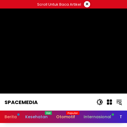
Skip
×
Scroll Untuk Baca Artikel
to
content
SPACEMEDIA
Berita
Kesehatan
Otomotif
Internasional
Tek