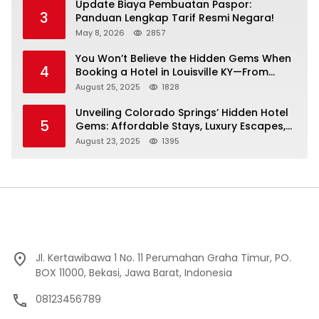
Update Biaya Pembuatan Paspor:
3
Panduan Lengkap Tarif Resmi Negara!
May 8, 2026
2857
You Won’t Believe the Hidden Gems When
4
Booking a Hotel in Louisville KY—From
Cheap to Luxe!
August 25, 2025
1828
Unveiling Colorado Springs’ Hidden Hotel
5
Gems: Affordable Stays, Luxury Escapes,
and Everything In Between!
August 23, 2025
1395
Jl. Kertawibawa 1 No. 11 Perumahan Graha Timur, PO.
BOX 11000, Bekasi, Jawa Barat, Indonesia
08123456789