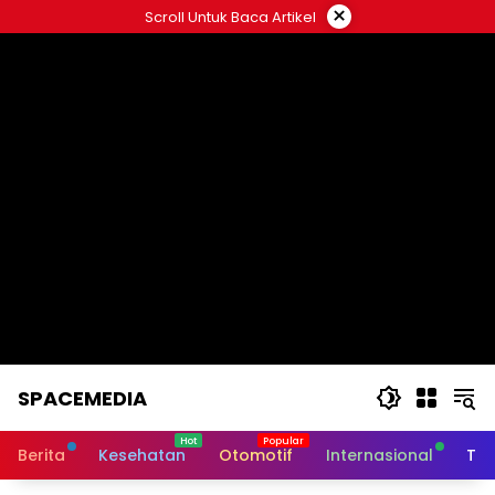
Skip
×
Scroll Untuk Baca Artikel
to
content
SPACEMEDIA
Berita
Kesehatan
Otomotif
Internasional
Tek