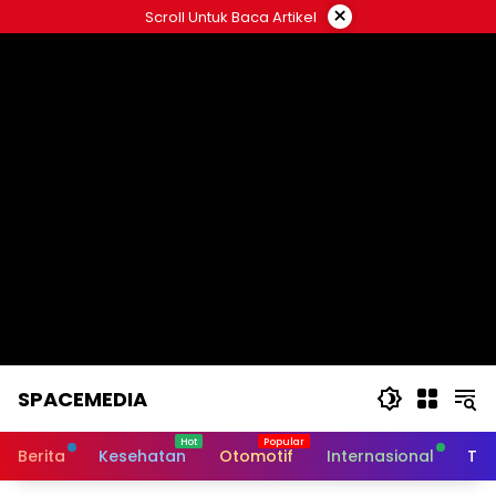
Skip
×
Scroll Untuk Baca Artikel
to
content
SPACEMEDIA
Berita
Kesehatan
Otomotif
Internasional
Tek