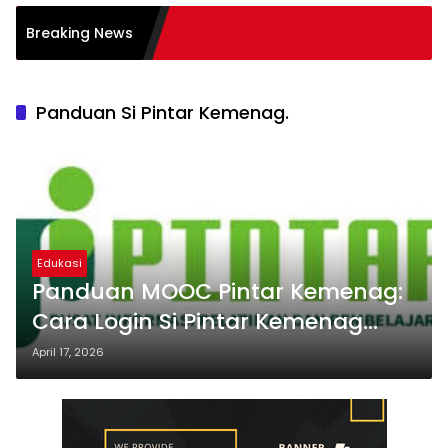
atasi Burnout pada
Breaking News
r: Tips
Panduan Si Pintar Kemenag.
Edukasi
Panduan MOOC Pintar Kemenag:
Cara Login Si Pintar Kemenag
Terbaru
April 17, 2026