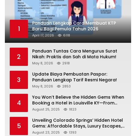
Panduan Lengkap Cara Membuat KTP
1
Baru Bagi Pemula Tahun 2026
April 17, 2026
6118
Panduan Tuntas Cara Mengurus Surat
2
Nikah: Praktis dan Sah di Mata Hukum!
May 8, 2026
2918
Update Biaya Pembuatan Paspor:
3
Panduan Lengkap Tarif Resmi Negara!
May 8, 2026
2853
You Won’t Believe the Hidden Gems When
4
Booking a Hotel in Louisville KY—From
Cheap to Luxe!
August 25, 2025
1823
Unveiling Colorado Springs’ Hidden Hotel
5
Gems: Affordable Stays, Luxury Escapes,
and Everything In Between!
August 23, 2025
1393