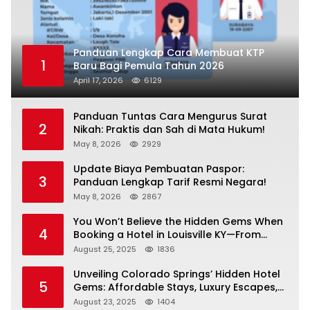
Panduan Lengkap Cara Membuat KTP
1
Baru Bagi Pemula Tahun 2026
April 17, 2026
6129
Panduan Tuntas Cara Mengurus Surat
2
Nikah: Praktis dan Sah di Mata Hukum!
May 8, 2026
2929
Update Biaya Pembuatan Paspor:
3
Panduan Lengkap Tarif Resmi Negara!
May 8, 2026
2867
You Won’t Believe the Hidden Gems When
4
Booking a Hotel in Louisville KY—From
Cheap to Luxe!
August 25, 2025
1836
Unveiling Colorado Springs’ Hidden Hotel
5
Gems: Affordable Stays, Luxury Escapes,
and Everything In Between!
August 23, 2025
1404