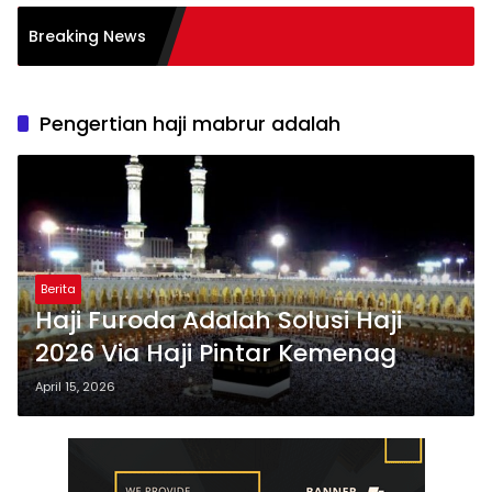
i dalam Transformasi
Breaking News
ses
Pengertian haji mabrur adalah
Berita
Haji Furoda Adalah Solusi Haji
2026 Via Haji Pintar Kemenag
April 15, 2026