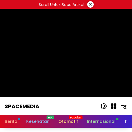
Skip
×
Scroll Untuk Baca Artikel
to
content
SPACEMEDIA
Berita
Kesehatan
Otomotif
Internasional
Tek