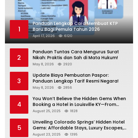
Panduan Lengkap Cara Membuat KTP
1
Baru Bagi Pemula Tahun 2026
April 17, 2026
6120
Panduan Tuntas Cara Mengurus Surat
2
Nikah: Praktis dan Sah di Mata Hukum!
May 8, 2026
2920
Update Biaya Pembuatan Paspor:
3
Panduan Lengkap Tarif Resmi Negara!
May 8, 2026
2856
You Won’t Believe the Hidden Gems When
4
Booking a Hotel in Louisville KY—From
Cheap to Luxe!
August 25, 2025
1828
Unveiling Colorado Springs’ Hidden Hotel
5
Gems: Affordable Stays, Luxury Escapes,
and Everything In Between!
August 23, 2025
1395