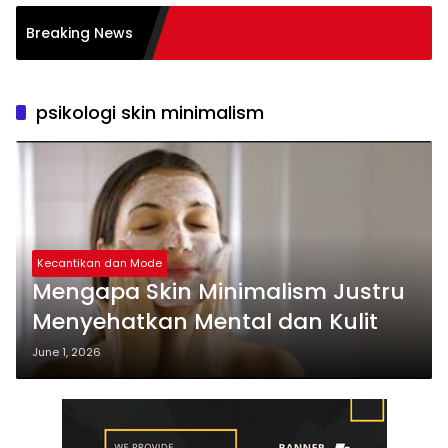
i Burnout pada
Breaking News
Tips
psikologi skin minimalism
Kecantikan dan Mode
Mengapa Skin Minimalism Justru
Menyehatkan Mental dan Kulit
June 1, 2026