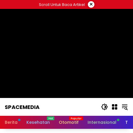
Skip
×
Scroll Untuk Baca Artikel
to
content
SPACEMEDIA
Berita
Kesehatan
Otomotif
Internasional
Tek