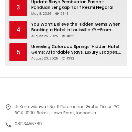
Update Biaya Pembuatan Paspor:
3
Panduan Lengkap Tarif Resmi Negara!
May 8, 2026
2848
You Won’t Believe the Hidden Gems When
4
Booking a Hotel in Louisville KY—From
Cheap to Luxe!
August 25, 2025
1822
Unveiling Colorado Springs’ Hidden Hotel
5
Gems: Affordable Stays, Luxury Escapes,
and Everything In Between!
August 23, 2025
1392
Jl. Kertawibawa 1 No. 11 Perumahan Graha Timur, PO.
BOX 11000, Bekasi, Jawa Barat, Indonesia
08123456789