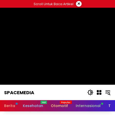
Skip
×
Scroll Untuk Baca Artikel
to
content
SPACEMEDIA
Berita
Kesehatan
Otomotif
Internasional
Tek