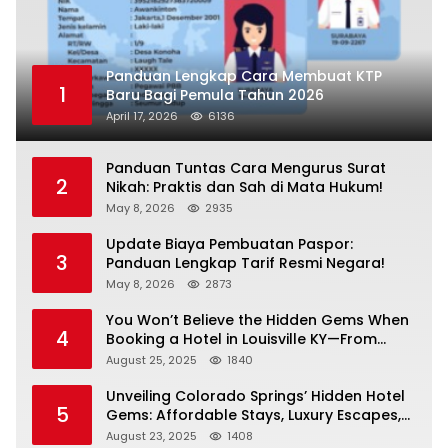
Panduan Lengkap Cara Membuat KTP
1
Baru Bagi Pemula Tahun 2026
April 17, 2026
6136
Panduan Tuntas Cara Mengurus Surat
2
Nikah: Praktis dan Sah di Mata Hukum!
May 8, 2026
2935
Update Biaya Pembuatan Paspor:
3
Panduan Lengkap Tarif Resmi Negara!
May 8, 2026
2873
You Won’t Believe the Hidden Gems When
4
Booking a Hotel in Louisville KY—From
Cheap to Luxe!
August 25, 2025
1840
Unveiling Colorado Springs’ Hidden Hotel
5
Gems: Affordable Stays, Luxury Escapes,
and Everything In Between!
August 23, 2025
1408