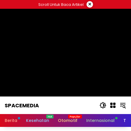
Skip
×
Scroll Untuk Baca Artikel
to
content
SPACEMEDIA
Berita
Kesehatan
Otomotif
Internasional
Tek