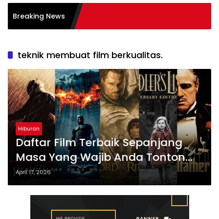
n Literasi Membaca
Breaking News
s
teknik membuat film berkualitas.
Hiburan
Daftar Film Terbaik Sepanjang
Masa Yang Wajib Anda Tonton
Segera
April 17, 2026