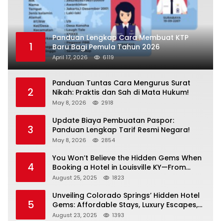
Panduan Lengkap Cara Membuat KTP
1
Baru Bagi Pemula Tahun 2026
April 17, 2026
6119
Panduan Tuntas Cara Mengurus Surat
2
Nikah: Praktis dan Sah di Mata Hukum!
May 8, 2026
2918
Update Biaya Pembuatan Paspor:
3
Panduan Lengkap Tarif Resmi Negara!
May 8, 2026
2854
You Won’t Believe the Hidden Gems When
4
Booking a Hotel in Louisville KY—From
Cheap to Luxe!
August 25, 2025
1823
Unveiling Colorado Springs’ Hidden Hotel
5
Gems: Affordable Stays, Luxury Escapes,
and Everything In Between!
August 23, 2025
1393