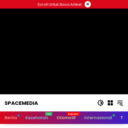
Skip
×
Scroll Untuk Baca Artikel
to
content
SPACEMEDIA
Berita
Kesehatan
Otomotif
Internasional
Tek