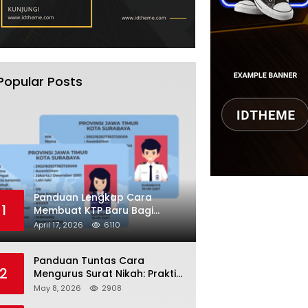
Popular Posts
Panduan Lengkap Cara
1
Membuat KTP Baru Bagi
Pemula Tahun 2026
April 17, 2026
6110
Panduan Tuntas Cara
2
Mengurus Surat Nikah: Praktis
dan Sah di Mata Hukum!
May 8, 2026
2908