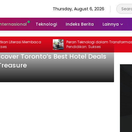
Thursday, August 6, 2026
Internasional
Teknologi
Indeks Berita
Lainnya
Literasi Membaca
Peran Teknologi dalam Transformasi
Pendidikan: Sukses
scover Toronto’s Best Hotel Deals
 Treasure