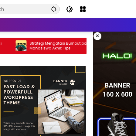
×
Strategi Mengatasi Burnout pada
Manfaat M
Mahasiswa Akhir: Tips
(Active Le