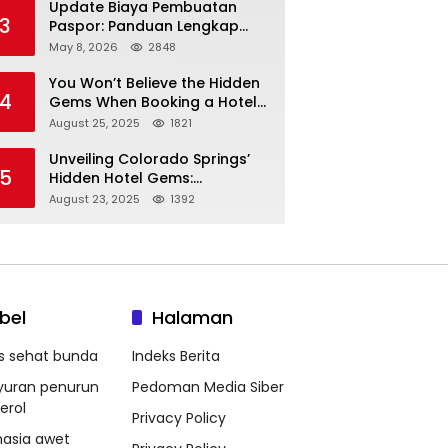
Update Biaya Pembuatan
3
Paspor: Panduan Lengkap
Tarif Resmi Negara!
May 8, 2026
2848
You Won’t Believe the Hidden
4
Gems When Booking a Hotel
in Louisville KY—From Cheap
August 25, 2025
1821
to Luxe!
Unveiling Colorado Springs’
5
Hidden Hotel Gems:
Affordable Stays, Luxury
August 23, 2025
1392
Escapes, and Everything In
Between!
bel
Halaman
ps sehat bunda
Indeks Berita
yuran penurun
Pedoman Media Siber
erol
Privacy Policy
hasia awet