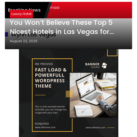
nologi dalam Transformasi
Breaking News
n: Sukses
Luxury Hotel
You Won’t Believe These Top 5
Nicest Hotels in Las Vegas for
Wynn Las Vegas
2025—Luxury Awaits!
August 22, 2025