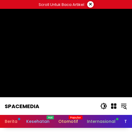
Skip
×
Scroll Untuk Baca Artikel
to
content
SPACEMEDIA
Berita
Kesehatan
Otomotif
Internasional
Tek