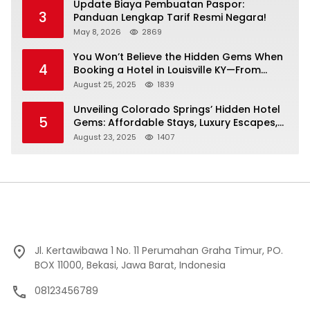
Update Biaya Pembuatan Paspor:
3
Panduan Lengkap Tarif Resmi Negara!
May 8, 2026
2869
You Won’t Believe the Hidden Gems When
4
Booking a Hotel in Louisville KY—From
Cheap to Luxe!
August 25, 2025
1839
Unveiling Colorado Springs’ Hidden Hotel
5
Gems: Affordable Stays, Luxury Escapes,
and Everything In Between!
August 23, 2025
1407
Jl. Kertawibawa 1 No. 11 Perumahan Graha Timur, PO.
BOX 11000, Bekasi, Jawa Barat, Indonesia
08123456789