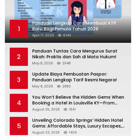
Panduan Lengkap Cara Membuat KTP
1
Baru Bagi Pemula Tahun 2026
April 17, 2026
6143
Panduan Tuntas Cara Mengurus Surat
2
Nikah: Praktis dan Sah di Mata Hukum!
May 8, 2026
2948
Update Biaya Pembuatan Paspor:
3
Panduan Lengkap Tarif Resmi Negara!
May 8, 2026
2883
You Won’t Believe the Hidden Gems When
4
Booking a Hotel in Louisville KY—From
Cheap to Luxe!
August 25, 2025
1841
Unveiling Colorado Springs’ Hidden Hotel
5
Gems: Affordable Stays, Luxury Escapes,
and Everything In Between!
August 23, 2025
1409