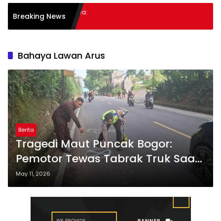
an Inklusif bagi Siswa:
Breaking News
Bahaya Lawan Arus
Berita
Tragedi Maut Puncak Bogor:
Pemotor Tewas Tabrak Truk Saat
One Way
May 11, 2026