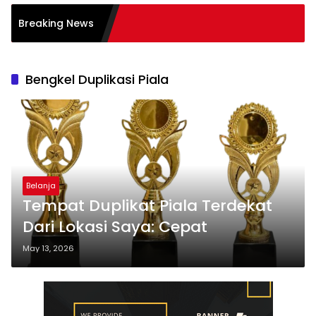
Pembelajaran Aktif
Breaking News
): Sukses
Bengkel Duplikasi Piala
Belanja
Tempat Duplikat Piala Terdekat
Dari Lokasi Saya: Cepat
May 13, 2026