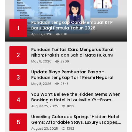
Panduan Lengkap Cara Membuat KTP
1
Baru Bagi Pemula Tahun 2026
April 17, 2026
6111
Panduan Tuntas Cara Mengurus Surat
2
Nikah: Praktis dan Sah di Mata Hukum!
May 8, 2026
2909
Update Biaya Pembuatan Paspor:
3
Panduan Lengkap Tarif Resmi Negara!
May 8, 2026
2848
You Won’t Believe the Hidden Gems When
4
Booking a Hotel in Louisville KY—From
Cheap to Luxe!
August 25, 2025
1822
Unveiling Colorado Springs’ Hidden Hotel
5
Gems: Affordable Stays, Luxury Escapes,
and Everything In Between!
August 23, 2025
1392