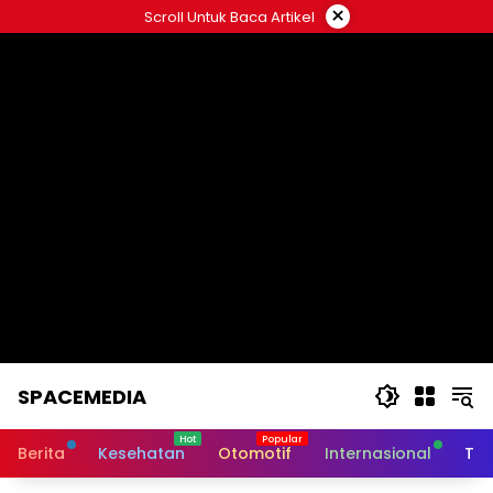
Skip
×
Scroll Untuk Baca Artikel
to
content
SPACEMEDIA
Berita
Kesehatan
Otomotif
Internasional
Tek