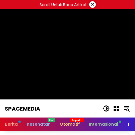
Skip
×
Scroll Untuk Baca Artikel
to
content
SPACEMEDIA
Berita
Kesehatan
Otomotif
Internasional
Tek