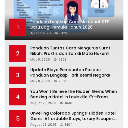
Panduan Lengkap Cara Membuat KTP
1
Baru Bagi Pemula Tahun 2026
April 17, 2026
6129
Panduan Tuntas Cara Mengurus Surat
2
Nikah: Praktis dan Sah di Mata Hukum!
May 8, 2026
2929
Update Biaya Pembuatan Paspor:
3
Panduan Lengkap Tarif Resmi Negara!
May 8, 2026
2867
You Won’t Believe the Hidden Gems When
4
Booking a Hotel in Louisville KY—From
Cheap to Luxe!
August 25, 2025
1836
Unveiling Colorado Springs’ Hidden Hotel
5
Gems: Affordable Stays, Luxury Escapes,
and Everything In Between!
August 23, 2025
1404