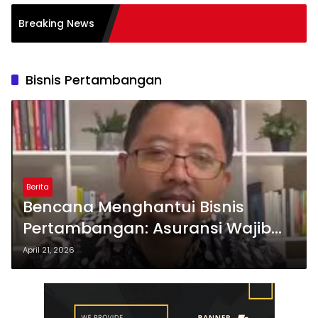
i Burnout pada
Breaking News
Tips
Bisnis Pertambangan
Berita
Bencana Menghantui Bisnis
Pertambangan: Asuransi Wajib
Paham Risiko Nyata!
April 21, 2026