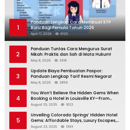
Panduan Lengkap Cara Membuat KTP
1
Baru Bagi Pemula Tahun 2026
April 17, 2026
6120
Panduan Tuntas Cara Mengurus Surat
2
Nikah: Praktis dan Sah di Mata Hukum!
May 8, 2026
2918
Update Biaya Pembuatan Paspor:
3
Panduan Lengkap Tarif Resmi Negara!
May 8, 2026
2856
You Won’t Believe the Hidden Gems When
4
Booking a Hotel in Louisville KY—From
Cheap to Luxe!
August 25, 2025
1823
Unveiling Colorado Springs’ Hidden Hotel
5
Gems: Affordable Stays, Luxury Escapes,
and Everything In Between!
August 23, 2025
1393