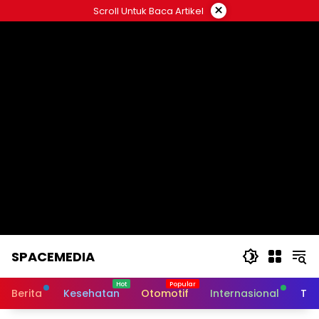
Skip
×
Scroll Untuk Baca Artikel
to
content
SPACEMEDIA
Berita
Kesehatan
Otomotif
Internasional
Tek