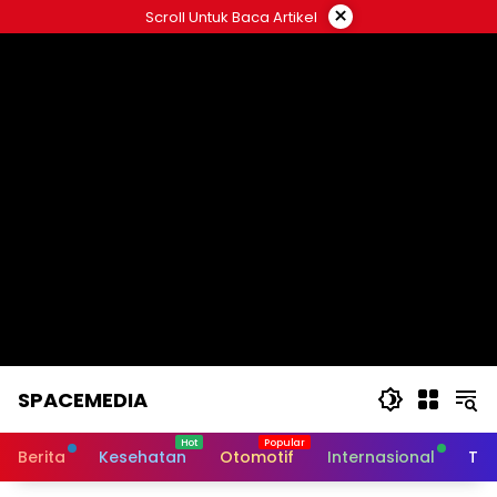
Skip
×
Scroll Untuk Baca Artikel
to
content
SPACEMEDIA
Berita
Kesehatan
Otomotif
Internasional
Tek