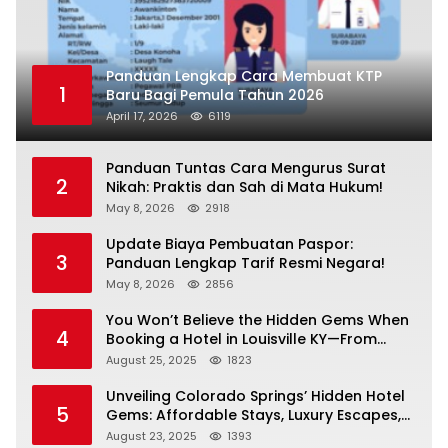
Panduan Lengkap Cara Membuat KTP
1
Baru Bagi Pemula Tahun 2026
April 17, 2026
6119
Panduan Tuntas Cara Mengurus Surat
2
Nikah: Praktis dan Sah di Mata Hukum!
May 8, 2026
2918
Update Biaya Pembuatan Paspor:
3
Panduan Lengkap Tarif Resmi Negara!
May 8, 2026
2856
You Won’t Believe the Hidden Gems When
4
Booking a Hotel in Louisville KY—From
Cheap to Luxe!
August 25, 2025
1823
Unveiling Colorado Springs’ Hidden Hotel
5
Gems: Affordable Stays, Luxury Escapes,
and Everything In Between!
August 23, 2025
1393