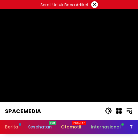
Skip
×
Scroll Untuk Baca Artikel
to
content
SPACEMEDIA
Berita
Kesehatan
Otomotif
Internasional
Tek