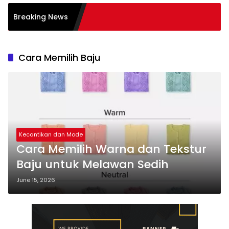
i dalam Transformasi
Breaking News
kses
Cara Memilih Baju
Kecantikan dan Mode
Cara Memilih Warna dan Tekstur
Baju untuk Melawan Sedih
June 15, 2026