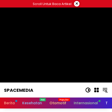
Skip
×
Scroll Untuk Baca Artikel
to
content
SPACEMEDIA
Berita
Kesehatan
Otomotif
Internasional
Tek