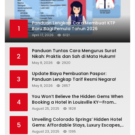
Panduan Lengkap Cara Membuat KTP
1
Baru Bagi Pemula Tahun 2026
April 17, 2026
6121
Panduan Tuntas Cara Mengurus Surat
2
Nikah: Praktis dan Sah di Mata Hukum!
May 8, 2026
2920
Update Biaya Pembuatan Paspor:
3
Panduan Lengkap Tarif Resmi Negara!
May 8, 2026
2857
You Won’t Believe the Hidden Gems When
4
Booking a Hotel in Louisville KY—From
Cheap to Luxe!
August 25, 2025
1828
Unveiling Colorado Springs’ Hidden Hotel
5
Gems: Affordable Stays, Luxury Escapes,
and Everything In Between!
August 23, 2025
1395