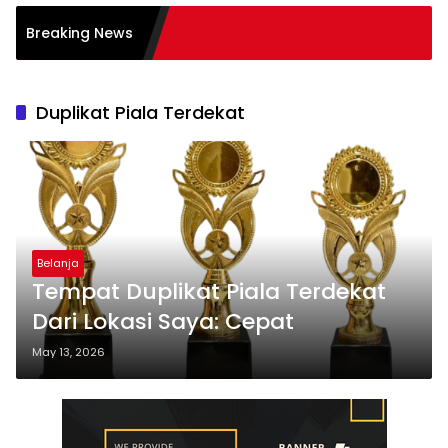
Pembelajaran Aktif
Breaking News
: Sukses
Duplikat Piala Terdekat
Belanja
Tempat Duplikat Piala Terdekat
Dari Lokasi Saya: Cepat
May 13, 2026