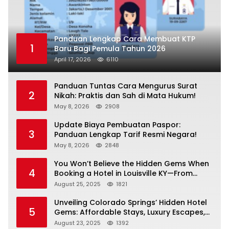
Panduan Lengkap Cara Membuat KTP
1
Baru Bagi Pemula Tahun 2026
April 17, 2026
6110
Panduan Tuntas Cara Mengurus Surat
2
Nikah: Praktis dan Sah di Mata Hukum!
May 8, 2026
2908
Update Biaya Pembuatan Paspor:
3
Panduan Lengkap Tarif Resmi Negara!
May 8, 2026
2848
You Won’t Believe the Hidden Gems When
4
Booking a Hotel in Louisville KY—From
Cheap to Luxe!
August 25, 2025
1821
Unveiling Colorado Springs’ Hidden Hotel
5
Gems: Affordable Stays, Luxury Escapes,
and Everything In Between!
August 23, 2025
1392