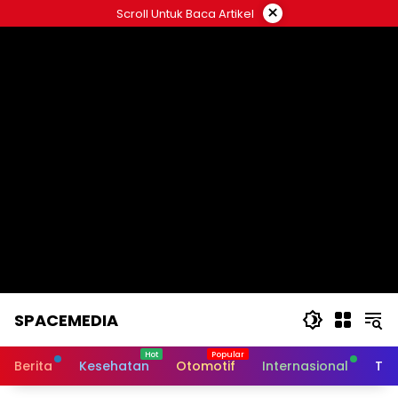
Skip
×
Scroll Untuk Baca Artikel
to
content
SPACEMEDIA
Berita
Kesehatan
Otomotif
Internasional
Tek