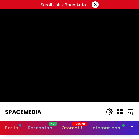
Skip
×
Scroll Untuk Baca Artikel
to
content
SPACEMEDIA
Berita
Kesehatan
Otomotif
Internasional
Tek