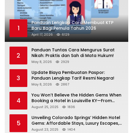
Panduan Lengkap Cara Membuat KTP
1
Baru Bagi Pemula Tahun 2026
April 17, 2026
6129
Panduan Tuntas Cara Mengurus Surat
2
Nikah: Praktis dan Sah di Mata Hukum!
May 8, 2026
2929
Update Biaya Pembuatan Paspor:
3
Panduan Lengkap Tarif Resmi Negara!
May 8, 2026
2867
You Won’t Believe the Hidden Gems When
4
Booking a Hotel in Louisville KY—From
Cheap to Luxe!
August 25, 2025
1836
Unveiling Colorado Springs’ Hidden Hotel
5
Gems: Affordable Stays, Luxury Escapes,
and Everything In Between!
August 23, 2025
1404