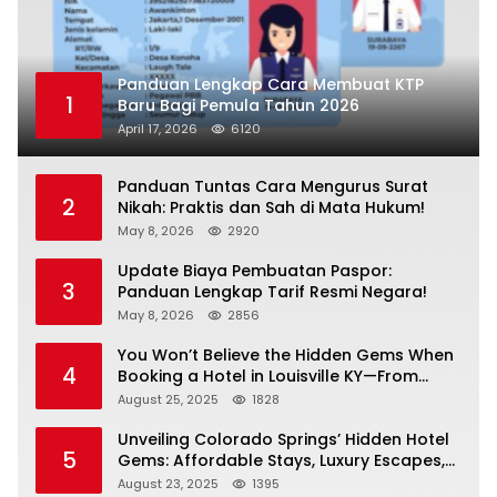
Panduan Lengkap Cara Membuat KTP
1
Baru Bagi Pemula Tahun 2026
April 17, 2026
6120
Panduan Tuntas Cara Mengurus Surat
2
Nikah: Praktis dan Sah di Mata Hukum!
May 8, 2026
2920
Update Biaya Pembuatan Paspor:
3
Panduan Lengkap Tarif Resmi Negara!
May 8, 2026
2856
You Won’t Believe the Hidden Gems When
4
Booking a Hotel in Louisville KY—From
Cheap to Luxe!
August 25, 2025
1828
Unveiling Colorado Springs’ Hidden Hotel
5
Gems: Affordable Stays, Luxury Escapes,
and Everything In Between!
August 23, 2025
1395