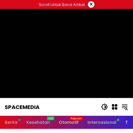
Skip
×
Scroll Untuk Baca Artikel
to
content
SPACEMEDIA
Berita
Kesehatan
Otomotif
Internasional
Tek