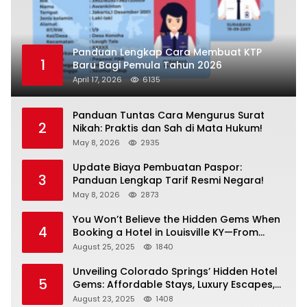
Panduan Lengkap Cara Membuat KTP
1
Baru Bagi Pemula Tahun 2026
April 17, 2026
6135
Panduan Tuntas Cara Mengurus Surat
2
Nikah: Praktis dan Sah di Mata Hukum!
May 8, 2026
2935
Update Biaya Pembuatan Paspor:
3
Panduan Lengkap Tarif Resmi Negara!
May 8, 2026
2873
You Won’t Believe the Hidden Gems When
4
Booking a Hotel in Louisville KY—From
Cheap to Luxe!
August 25, 2025
1840
Unveiling Colorado Springs’ Hidden Hotel
5
Gems: Affordable Stays, Luxury Escapes,
and Everything In Between!
August 23, 2025
1408