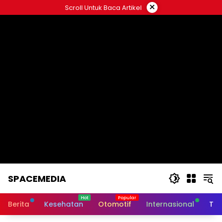
Skip
×
Scroll Untuk Baca Artikel
to
content
SPACEMEDIA
Berita
Kesehatan
Otomotif
Internasional
Tek