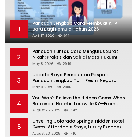
Panduan Lengkap Cara Membuat KTP
1
Baru Bagi Pemula Tahun 2026
April 17, 2026
6144
Panduan Tuntas Cara Mengurus Surat
2
Nikah: Praktis dan Sah di Mata Hukum!
May 8, 2026
2949
Update Biaya Pembuatan Paspor:
3
Panduan Lengkap Tarif Resmi Negara!
May 8, 2026
2885
You Won’t Believe the Hidden Gems When
4
Booking a Hotel in Louisville KY—From
Cheap to Luxe!
August 25, 2025
1842
Unveiling Colorado Springs’ Hidden Hotel
5
Gems: Affordable Stays, Luxury Escapes,
and Everything In Between!
August 23, 2025
1410