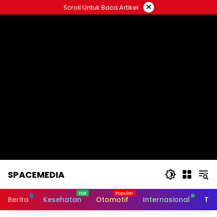
Skip
×
Scroll Untuk Baca Artikel
to
content
SPACEMEDIA
Berita
Kesehatan
Otomotif
Internasional
Tek