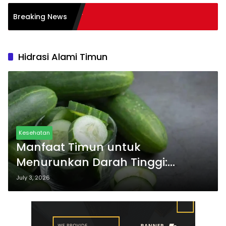
n Inklusif bagi Siswa:
Breaking News
Hidrasi Alami Timun
Kesehatan
Manfaat Timun untuk
Menurunkan Darah Tinggi:
Sayuran Segar
July 3, 2026