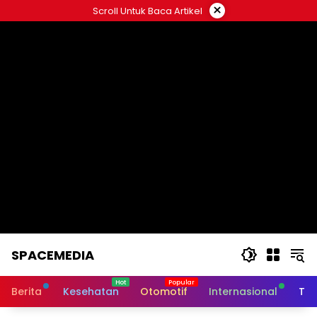
Skip
×
Scroll Untuk Baca Artikel
to
content
SPACEMEDIA
Berita
Kesehatan
Otomotif
Internasional
Tek