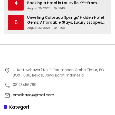
4
Booking a Hotel in Louisville KY—From
Cheap to Luxe!
August 25, 2025
1840
Unveiling Colorado Springs’ Hidden Hotel
5
Gems: Affordable Stays, Luxury Escapes,
and Everything In Between!
August 23, 2025
1408
Jl. Kertawibawa 1 No. 11 Perumahan Graha Timur, PO.
BOX 11000, Bekasi, Jawa Barat, Indonesia
08123456789
emailsaya@gmail.com
Kategori